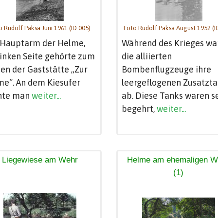
o Rudolf Paksa Juni 1961 (ID 005)
Foto Rudolf Paksa August 1952 (I
 Hauptarm der Helme,
Während des Krieges wa
linken Seite gehörte zum
die alliierten
en der Gaststätte „Zur
Bombenflugzeuge ihre
e“. An dem Kiesufer
leergeflogenen Zusatzt
nte man
weiter...
ab. Diese Tanks waren s
begehrt,
weiter...
Liegewiese am Wehr
Helme am ehemaligen W
(1)