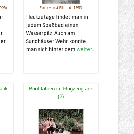
005)
Foto Horst Eilhardt 1953
ar
Heutzutage findet man in
jedem Spaßbad einen
er
Wasserpilz. Auch am
ser
Sundhäuser Wehr konnte
man sich hinter dem
weiter...
tank
Boot fahren im Flugzeugtank
(2)