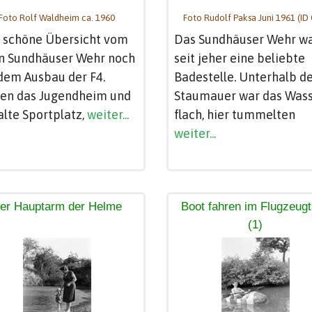
Foto Rolf Waldheim ca. 1960
Foto Rudolf Paksa Juni 1961 (ID 
e schöne Übersicht vom
Das Sundhäuser Wehr w
en Sundhäuser Wehr noch
seit jeher eine beliebte
dem Ausbau der F4.
Badestelle. Unterhalb d
ten das Jugendheim und
Staumauer war das Was
alte Sportplatz,
weiter...
flach, hier tummelten
weiter...
er Hauptarm der Helme
Boot fahren im Flugzeug
(1)