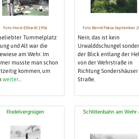
Foto Horst Eilhardt 1956
Foto Bernd Paksa September 2
beliebter Tummelplatz
Nein, das ist kein
Jung und Alt war die
Urwalddschungel sonde
gewiese am Wehr. Im
der Blick entlang der H
mer musste man schon
von der Wehrstraße in
htzeitig kommen, um
Richtung Sondershäuser
h
weiter...
Straße.
Rodelvergnügen
Schlittenbahn am Wehr 