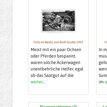
Foto im Besitz von Ruth Große 1937
F
Meist mit ein paar Ochsen
In m
oder Pferden bespannt,
mus
waren solche Ackerwagen
geh
unentbehrliche Helfer, egal
werd
ob das Saatgut auf die
Sun
weiter...
im
w
Raupenschlepper (3)
La