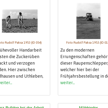
oto Rudolf Paksa 1953 (ID 054)
Foto Rudolf Paksa 1953.(ID 01
ühevoller Handarbeit
Zu den modernen
sten die Zuckerüben
Errungenschaften gehör
ackt und verzogen
dieser Raupenschlepper
en. Hier zwischen
welcher hier bei der
dhausen und Uthleben,
Frühjahrsbestellung in d
eiter...
weiter...
nz Bulldog bei der Arbeit
Mähbinder