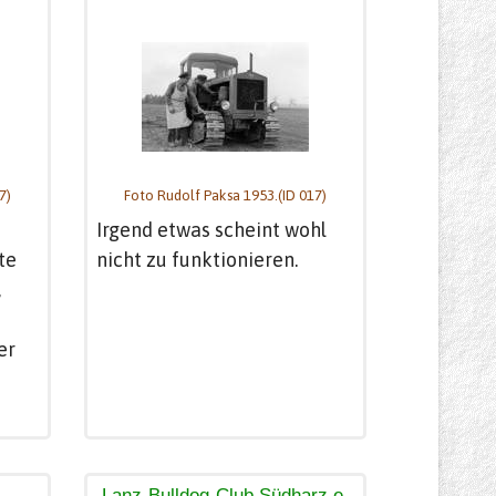
7)
Foto Rudolf Paksa 1953.(ID 017)
Irgend etwas scheint wohl
te
nicht zu funktionieren.
,
er
Lanz-Bulldog-Club Südharz e.