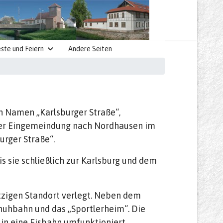
ste und Feiern
Andere Seiten
en Namen „Karlsburger Straße“,
t der Eingemeindung nach Nordhausen im
urger Straße“.
s sie schließlich zur Karlsburg und dem
etzigen Standort verlegt. Neben dem
chuhbahn und das „Sportlerheim“. Die
 in eine Eisbahn umfunktioniert.