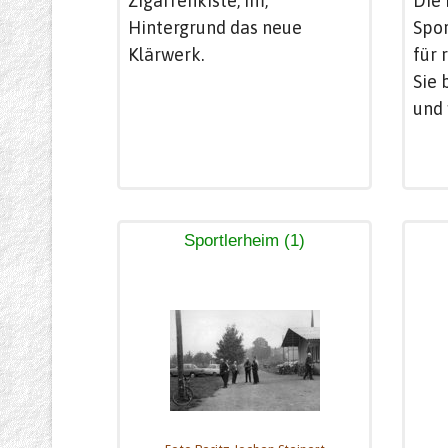
Zigarrenkiste, im,
Die 
Hintergrund das neue
Spo
Klärwerk.
für 
Sie 
und 
Sportlerheim (1)