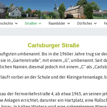
eschichte
Straßen
Raumbilder
Dörfliches
Fe
Carlsburger Straße
ufigsten umbenannt. Bis in die 1960er Jahre trug sie d
 sie in „Gartenstraße“, mit einem „G“, umbenannt. Sei
glichen Namen, diesmal jedoch mit einem „C“ als „Carlsb
läuft vorbei an der Schule und der Kleingartenanlage, bi
bau der Fernverkehrstraße 4, ab etwa 1965, an seinen j
e Anlagen errichtet, darunter ein Hartplatz, eine Rolls
 hinzu. In kalten Wintern wird eine nahegelegene Wiese