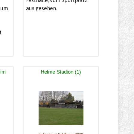
Festhalle, vom Sportplatz
aum
aus gesehen.
t.
eim
Helme Stadion (1)