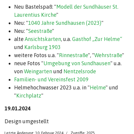
Neu Bastelspaß: "
Modell der Sundhäuser St.
Laurentius Kirche
"
Neu: "
1040 Jahre Sundhausen (2023)
"
Neu: "
Seestraße
"
alte
Ansichtskarten
, u.a.
Gasthof „Zur Helme“
und
Karlsburg 1903
weitere Fotos u.a. "
Rinnestraße
", "
Wehrstraße
"
neue Fotos "
Umgebung von Sundhausen
" u.a.
von
Weingarten
und
Nentzelsrode
Familien- und Vereinsfest 2009
Helmehochwasser 2023 u.a. in "
Helme
" und
"
Kirchplatz
"
19.01.2024
Design umgestellt
Letzte Änderung: 10. Februar 2024
Zugriffe: 2075