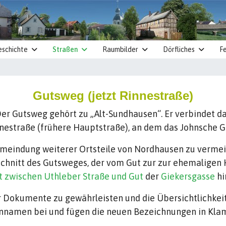
eschichte
Straßen
Raumbilder
Dörfliches
Fe
Gutsweg (jetzt Rinnestraße)
er Gutsweg gehört zu „Alt-Sundhausen“. Er verbindet da
nnestraße (frühere Hauptstraße), an dem das Johnsche G
indung weiterer Ortsteile von Nordhausen zu vermeid
chnitt des Gutsweges, der vom Gut zur zur ehemaligen
t zwischen Uthleber Straße und Gut
der
Giekersgasse
hi
r Dokumente zu gewährleisten und die Übersichtlichkeit
ßennamen bei und fügen die neuen Bezeichnungen in Kla