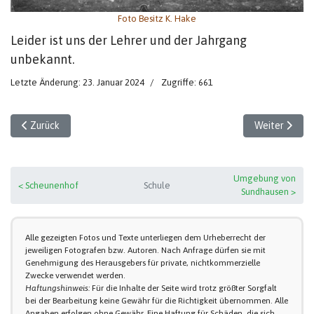
Foto Besitz K. Hake
Leider ist uns der Lehrer und der Jahrgang
unbekannt.
Letzte Änderung: 23. Januar 2024
Zugriffe: 661
Vorheriger Beitrag: Schulklasse in der Neuen Schule
Nächster Beit
Zurück
Weiter
Umgebung von
< Scheunenhof
Schule
Sundhausen >
Alle gezeigten Fotos und Texte unterliegen dem Urheberrecht der
jeweiligen Fotografen bzw. Autoren. Nach Anfrage dürfen sie mit
Genehmigung des Herausgebers für private, nichtkommerzielle
Zwecke verwendet werden.
Haftungshinweis:
Für die Inhalte der Seite wird trotz größter Sorgfalt
bei der Bearbeitung keine Gewähr für die Richtigkeit übernommen. Alle
Angaben erfolgen ohne Gewähr. Eine Haftung für Schäden, die sich