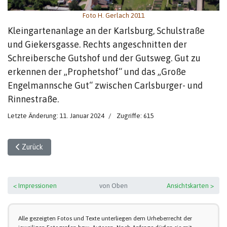
Foto H. Gerlach 2011
Kleingartenanlage an der Karlsburg, Schulstraße
und Giekersgasse. Rechts angeschnitten der
Schreibersche Gutshof und der Gutsweg. Gut zu
erkennen der „Prophetshof“ und das „Große
Engelmannsche Gut“ zwischen Carlsburger- und
Rinnestraße.
Letzte Änderung: 11. Januar 2024
Zugriffe: 615
Vorheriger Beitrag: Luftaufnahme von Sundhausen (6)
Zurück
< Impressionen
von Oben
Ansichtskarten >
Alle gezeigten Fotos und Texte unterliegen dem Urheberrecht der