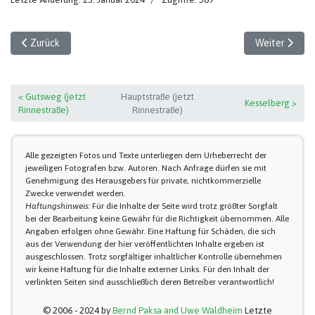
Vorheriger Beitrag: Beginn der Sanierungsarbeiten (1)
Nächster Beit
Zurück
Weiter
< Gutsweg (jetzt
Hauptstraße (jetzt
Kesselberg >
Rinnestraße)
Rinnestraße)
Alle gezeigten Fotos und Texte unterliegen dem Urheberrecht der
jeweiligen Fotografen bzw. Autoren. Nach Anfrage dürfen sie mit
Genehmigung des Herausgebers für private, nichtkommerzielle
Zwecke verwendet werden.
Haftungshinweis:
Für die Inhalte der Seite wird trotz größter Sorgfalt
bei der Bearbeitung keine Gewähr für die Richtigkeit übernommen. Alle
Angaben erfolgen ohne Gewähr. Eine Haftung für Schäden, die sich
aus der Verwendung der hier veröffentlichten Inhalte ergeben ist
ausgeschlossen. Trotz sorgfältiger inhaltlicher Kontrolle übernehmen
wir keine Haftung für die Inhalte externer Links. Für den Inhalt der
verlinkten Seiten sind ausschließlich deren Betreiber verantwortlich!
© 2006 - 2024 by
Bernd Paksa and Uwe Waldheim
Letzte