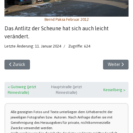
Bernd Paksa Februar 2012
Das Antlitz der Scheune hat sich auch leicht
verändert.
Letzte Änderung: 11. Januar 2024
Zugriffe: 624
Vorheriger Beitrag: Hauptstraße (1)
Nächster Beit
Zurück
Weiter
< Gutsweg (jetzt
Hauptstraße (jetzt
Kesselberg >
Rinnestraße)
Rinnestraße)
Alle gezeigten Fotos und Texte unterliegen dem Urheberrecht der
jeweiligen Fotografen bzw. Autoren. Nach Anfrage dürfen sie mit
Genehmigung des Herausgebers für private, nichtkommerzielle
Zwecke verwendet werden.