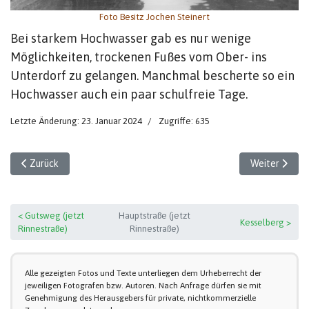
Foto Besitz Jochen Steinert
Bei starkem Hochwasser gab es nur wenige
Möglichkeiten, trockenen Fußes vom Ober- ins
Unterdorf zu gelangen. Manchmal bescherte so ein
Hochwasser auch ein paar schulfreie Tage.
Letzte Änderung: 23. Januar 2024
Zugriffe: 635
Vorheriger Beitrag: Hochwasser Februar 1941
Nächster Bei
Zurück
Weiter
< Gutsweg (jetzt
Hauptstraße (jetzt
Kesselberg >
Rinnestraße)
Rinnestraße)
Alle gezeigten Fotos und Texte unterliegen dem Urheberrecht der
jeweiligen Fotografen bzw. Autoren. Nach Anfrage dürfen sie mit
Genehmigung des Herausgebers für private, nichtkommerzielle