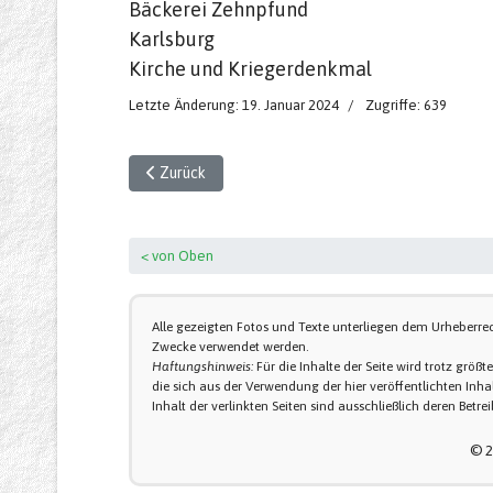
Bäckerei Zehnpfund
Karlsburg
Kirche und Kriegerdenkmal
Letzte Änderung: 19. Januar 2024
Zugriffe: 639
Vorheriger Beitrag: Gruß aus Sundhausen 1937 (1)
Zurück
< von Oben
Alle gezeigten Fotos und Texte unterliegen dem Urheberre
Zwecke verwendet werden.
Haftungshinweis:
Für die Inhalte der Seite wird trotz grö
die sich aus der Verwendung der hier veröffentlichten Inhal
Inhalt der verlinkten Seiten sind ausschließlich deren Betre
© 2