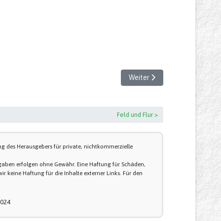
Nächster Beitrag: Gruß aus Su
Weiter
Feld und Flur >
g des Herausgebers für private, nichtkommerzielle
 Angaben erfolgen ohne Gewähr. Eine Haftung für Schäden,
ir keine Haftung für die Inhalte externer Links. Für den
2024