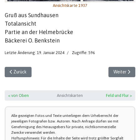
Ansichtskarte 1937
Gruß aus Sundhausen
Totalansicht
Partie an der Helmebrücke
Bäckerei O. Benkstein
Letzte Änderung: 19. Januar 2024
Zugriffe: 596
Vorheriger Beitrag: Gruß aus Sundhausen 1934
Nächster Beit
Zurück
Weiter
< von Oben
Ansichtskarten
Feld und Flur >
Alle gezeigten Fotos und Texte unterliegen dem Urheberrecht der
jeweiligen Fotografen bzw. Autoren. Nach Anfrage dürfen sie mit
Genehmigung des Herausgebers für private, nichtkommerzielle
Zwecke verwendet werden.
Haftungshinweis:
Für die Inhalte der Seite wird trotz größter Sorgfalt